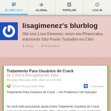
BLURBLOGS
GLOBAL
POPULAR
LOG IN
lisagimenez's blurblog
Olá sou Lisa Gimenez, moro em Piracicaba,
interiorde São Paulo Trabalho na Clíni
1
story
·
0
followers
Tratamento Para Usuários de Crack
by Clínica Recuperando Vida
Monday February 28
th
, 2022
at
4:18 PM
Clínica Recuperando Vidas
1 Comment
Tratamento Para Usuários de Crack – Um Problema Com Solução!
Se você está procurando ajuda sobre
Tratamento Usuários de Crack
,