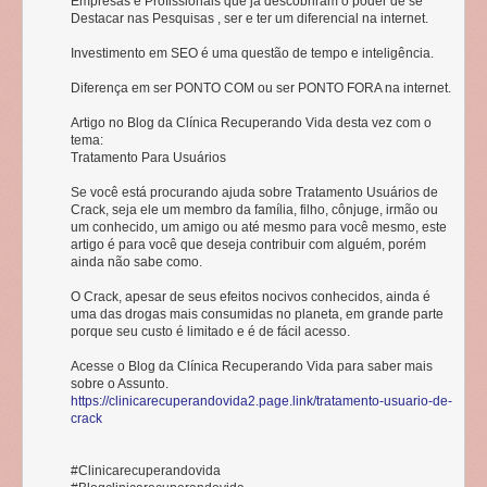
Empresas e Profissionais que já descobriram o poder de se
ideal.
Destacar nas Pesquisas , ser e ter um diferencial na internet.
Investimento em SEO é uma questão de tempo e inteligência.
Diferença em ser PONTO COM ou ser PONTO FORA na internet.
Artigo no Blog da Clínica Recuperando Vida desta vez com o
tema:
Tratamento Para Usuários
Tratamento de Usuários de Crack: O que Leva uma Pessoa a Usar o
Crack?
Se você está procurando ajuda sobre Tratamento Usuários de
Crack, seja ele um membro da família, filho, cônjuge, irmão ou
um conhecido, um amigo ou até mesmo para você mesmo, este
artigo é para você que deseja contribuir com alguém, porém
Como mencionei acima, uma das
principais causas que levam uma
ainda não sabe como.
pessoa a usar o Crack
é sua facilidade de entrada e seu custo, que é
muito, muito mais baixo do que de outras drogas.
O Crack, apesar de seus efeitos nocivos conhecidos, ainda é
uma das drogas mais consumidas no planeta, em grande parte
Além disso, o indivíduo pode ir comprar outra coisa, e ao chegar ao
porque seu custo é limitado e é de fácil acesso.
local, pode acabar comprando
crack
porque também é vendido no
mesmo lugar, e claro, porque é barato.
Acesse o Blog da Clínica Recuperando Vida para saber mais
sobre o Assunto.
Outro componente da demanda é a sensação de
prazer e euforia que o
https://clinicarecuperandovida2.page.link/tratamento-usuario-de-
crack proporciona.
crack
#Clinicarecuperandovida
Embora a probabilidade de que o crack seja nocivo desde o primeiro