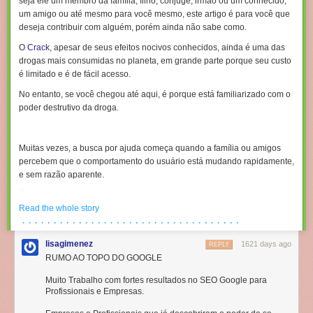
seja ele um membro da família, filho, cônjuge, irmão ou um conhecido,
um amigo ou até mesmo para você mesmo, este artigo é para você que
deseja contribuir com alguém, porém ainda não sabe como.
O
Crack
, apesar de seus efeitos nocivos conhecidos, ainda é uma das
drogas mais consumidas no planeta
, em grande parte porque seu custo
é limitado e é de fácil acesso.
No entanto, se você chegou até aqui, é porque está familiarizado com o
poder destrutivo da droga
.
Muitas vezes, a busca por ajuda começa quando a família ou amigos
percebem que o
comportamento do usuário está mudando
rapidamente,
e sem razão aparente.
É aqui que entram em jogo os vários tipos de
tratamentos de
dependência química
Read the whole story
.
· · · · · · · · · · · · · · · · · · · · · · · · · · · · · · · · · · ·
Cada tratamento cuida de uma área diferente do indivíduo, alguns terão
uma
abordagem mais psicológica
, outros mais biológica e outros mais
lisagimenez
1621 days ago
REPLY
social.
RUMO AO TOPO DO GOOGLE
O que é fundamental é a parceria de
diferentes tipos de tratamentos
.
Muito Trabalho com fortes resultados no SEO Google para
Profissionais e Empresas.
Como a
dependência química é uma patologia
que prejudica vários
ambientes de vida, uma abordagem multiprofissional e interdisciplinar é